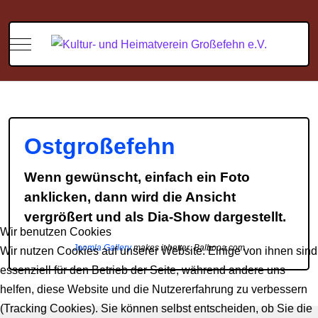
Mobile Menu Toggle
Ostgroßefehn
Wenn gewünscht, einfach ein Foto
anklicken, dann wird die Ansicht
vergrößert und als Dia-Show dargestellt.
Wir benutzen Cookies
Joomla Gallery
makes it better. Balbooa.com
Wir nutzen Cookies auf unserer Website. Einige von ihnen sind
essenziell für den Betrieb der Seite, während andere uns
helfen, diese Website und die Nutzererfahrung zu verbessern
(Tracking Cookies). Sie können selbst entscheiden, ob Sie die