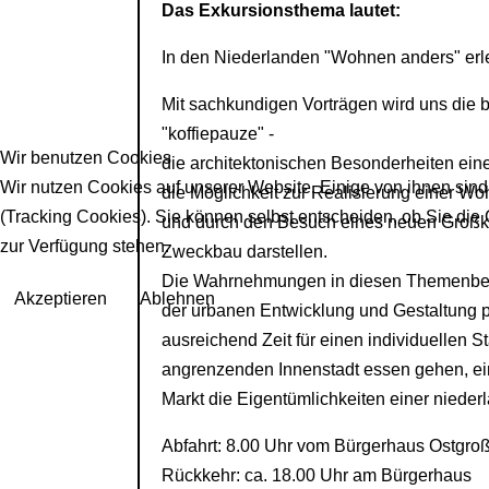
Das Exkursionsthema lautet:
In den Niederlanden "Wohnen anders" er
Mit sachkundigen Vorträgen wird uns die b
"koffiepauze" -
Wir benutzen Cookies
die architektonischen Besonderheiten ein
Wir nutzen Cookies auf unserer Website. Einige von ihnen sind
die Möglichkeit zur Realisierung einer 
(Tracking Cookies). Sie können selbst entscheiden, ob Sie die
und durch den Besuch eines neuen Groß
zur Verfügung stehen.
Zweckbau darstellen.
Die Wahrnehmungen in diesen Themenbereic
Akzeptieren
Ablehnen
der urbanen Entwicklung und Gestaltung 
ausreichend Zeit für einen individuellen S
angrenzenden Innenstadt essen gehen, ei
Markt die Eigentümlichkeiten einer nieder
Abfahrt: 8.00 Uhr vom Bürgerhaus Ostgro
Rückkehr: ca. 18.00 Uhr am Bürgerhaus