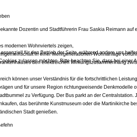
leben
ekannte Dozentin und Stadtführerin Frau Saskia Reimann auf eine
es modernen Wohnviertels zeigen,
 essenziell für den Betrieb der Seite, während andere uns helf
Wohngemeinschaft in einer Mehrgenerationen-Wohnanlage vorfüh
 Cookies zulassen möchten. Bitte beachten Sie, dass bei einer 
krankenhauses den effektreichen Wirkungszusammenhang zwi
h können unser Verständnis für die fortschrittlichen Leistun
prägen und für unsere Region richtungweisende Denkmodelle of
tadtbummel zu Verfügung. Der Bus parkt an der Centralstation. 
nkaufen, das berühmte Kunstmuseum oder die Martinikirche be
ländischen Stadt genießen.
ßefehn