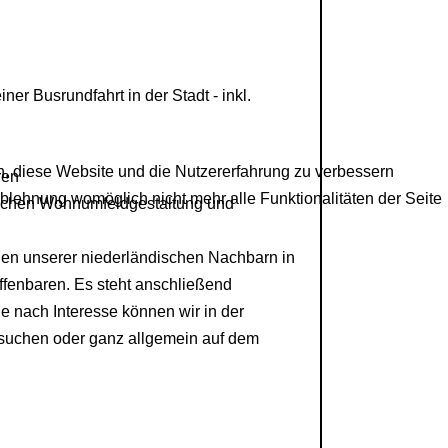
r Busrundfahrt in der Stadt - inkl.
en, diese Website und die Nutzererfahrung zu verbessern
ren
Ablehnung womöglich nicht mehr alle Funktionalitäten der Seite
schen Wohnumfeldgestaltung und
gen unserer niederländischen Nachbarn in
fenbaren. Es steht anschließend
Je nach Interesse können wir in der
suchen oder ganz allgemein auf dem