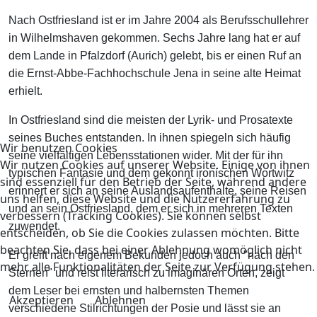
Nach Ostfriesland ist er im Jahre 2004 als Berufsschullehrer
in Wilhelmshaven gekommen. Sechs Jahre lang hat er auf
dem Lande in Pfalzdorf (Aurich) gelebt, bis er einen Ruf an
die Ernst-Abbe-Fachhochschule Jena in seine alte Heimat
erhielt.
In Ostfriesland sind die meisten der Lyrik- und Prosatexte
seines Buches entstanden. In ihnen spiegeln sich häufig
Wir benutzen Cookies
seine vielfältigen Lebensstationen wider. Mit der für ihn
Wir nutzen Cookies auf unserer Website. Einige von ihnen
typischen Fantasie und dem gekonnt ironischen Wortwitz
sind essenziell für den Betrieb der Seite, während andere
erinnert er sich an seine Auslandsaufenthalte, seine Reisen
uns helfen, diese Website und die Nutzererfahrung zu
und an sein Ostfriesland, dem er sich in mehreren Texten
verbessern (Tracking Cookies). Sie können selbst
zuwendet.
entscheiden, ob Sie die Cookies zulassen möchten. Bitte
beachten Sie, dass bei einer Ablehnung womöglich nicht
Er greift nach eigenem Bekunden jedoch auch "nach den
mehr alle Funktionalitäten der Seite zur Verfügung stehen.
Sternen" und reist literarisch zu imaginären Orten, zeigt
dem Leser bei ernsten und halbernsten Themen
Akzeptieren
Ablehnen
verschiedene Stilrichtungen der Posie und lässt sie an