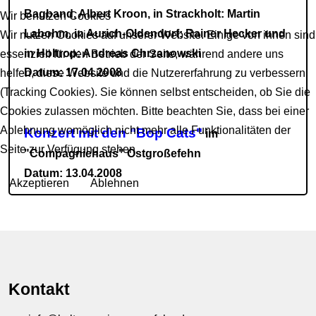
Bagband, Albert Kroon, in Strackholt: Martin
Wir benutzen Cookies
Labohm, in Aurich-Oldendorf: Rainer Hecker und
Wir nutzen Cookies auf unserer Website. Einige von ihnen sind
in Holtrop: Andreas Chrzanowski
essenziell für den Betrieb der Seite, während andere uns
Datum: 17.04.2008
helfen, diese Website und die Nutzererfahrung zu verbessern
(Tracking Cookies). Sie können selbst entscheiden, ob Sie die
Cookies zulassen möchten. Bitte beachten Sie, dass bei einer
Ablehnung womöglich nicht mehr alle Funktionalitäten der
Konzert mit den "Bop Cats"
im
Seite zur Verfügung stehen.
"Compagniehaus" Ostgroßefehn
Datum: 13.04.2008
Akzeptieren
Ablehnen
Kontakt